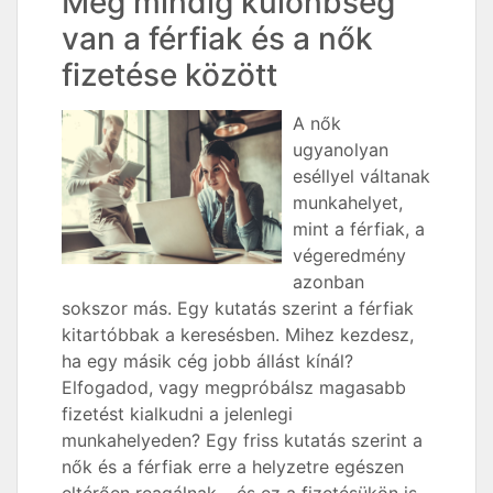
Még mindig különbség
van a férfiak és a nők
fizetése között
A nők
ugyanolyan
eséllyel váltanak
munkahelyet,
mint a férfiak, a
végeredmény
azonban
sokszor más. Egy kutatás szerint a férfiak
kitartóbbak a keresésben. Mihez kezdesz,
ha egy másik cég jobb állást kínál?
Elfogadod, vagy megpróbálsz magasabb
fizetést kialkudni a jelenlegi
munkahelyeden? Egy friss kutatás szerint a
nők és a férfiak erre a helyzetre egészen