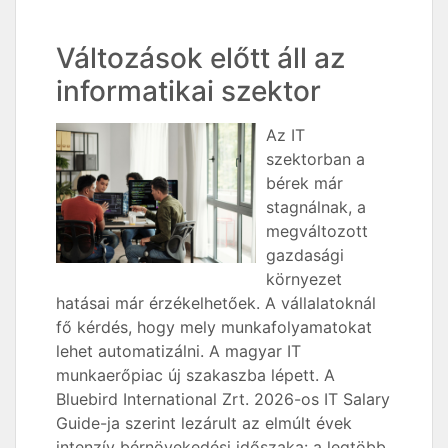
Változások előtt áll az
informatikai szektor
Az IT
szektorban a
bérek már
stagnálnak, a
megváltozott
gazdasági
környezet
hatásai már érzékelhetőek. A vállalatoknál
fő kérdés, hogy mely munkafolyamatokat
lehet automatizálni. A magyar IT
munkaerőpiac új szakaszba lépett. A
Bluebird International Zrt. 2026-os IT Salary
Guide-ja szerint lezárult az elmúlt évek
intenzív bérnövekedési időszaka: a legtöbb