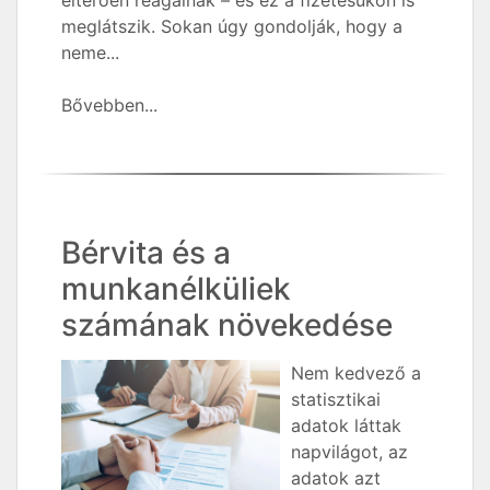
eltérően reagálnak – és ez a fizetésükön is
meglátszik. Sokan úgy gondolják, hogy a
neme...
Bővebben...
Bérvita és a
munkanélküliek
számának növekedése
Nem kedvező a
statisztikai
adatok láttak
napvilágot, az
adatok azt