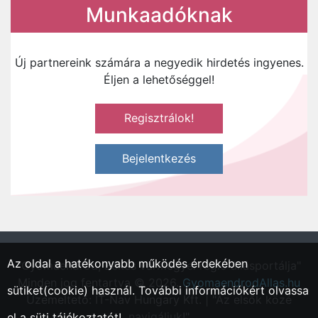
Munkaadóknak
Új partnereink számára a negyedik hirdetés ingyenes.
Éljen a lehetőséggel!
Regisztrálok!
Bejelentkezés
Az oldal a hatékonyabb működés érdekében
"Gyomaendrőd, Békés vármegyei régió állásportálja"
Minden jog fentartva © 2026.
GyomaendrodAllas.hu
sütiket(cookie) használ. További információkért olvassa
Üzemeltető: IT-Nav Hungary Kft. | "Az elsők közé
navigáljuk!"
el a
süti tájékoztatót!