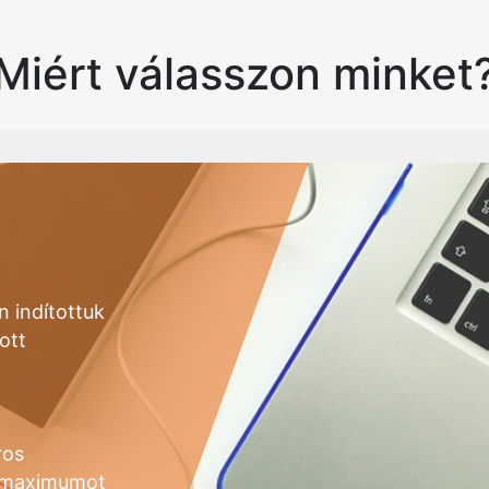
Miért válasszon minket
 indítottuk
ott
ros
a maximumot