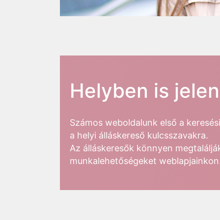
Helyben is jele
Számos weboldalunk első a keresési t
a helyi álláskereső kulcsszavakra.
Az álláskeresők könnyen megtalálják
munkalehetőségeket weblapjainkon