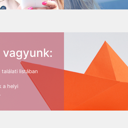
n vagyunk:
alálati listában
 a helyi
.