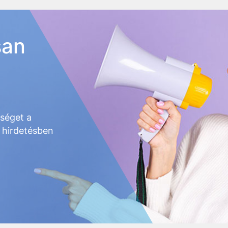
san
őséget a
 hirdetésben