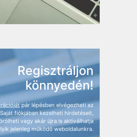
Regisztráljon
könnyedén!
rációját
pár lépésben elvégezheti az
 Saját fiókjában kezelheti hirdetéseit,
örölheti vagy akár újra is aktiválhatja
lyik jelenleg működő weboldalunkra.