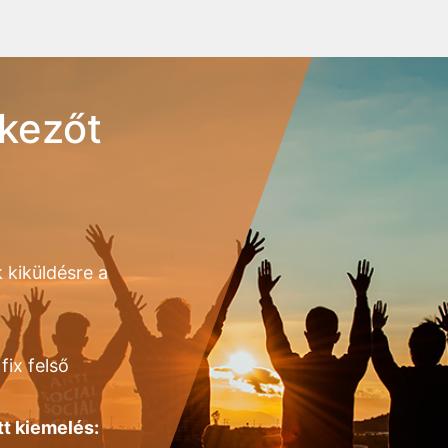
kezőt
 kiküldésre a
fix felső
tt kiemelés: