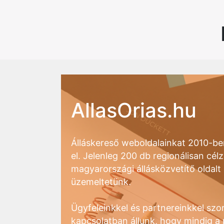
AllasOrias.hu
Álláskereső weboldalainkat 2010-ben
el. Jelenleg 200 db regionálisan célz
magyarországi állásközvetítő oldalt
üzemeltetünk.
Ügyfeleinkkel és partnereinkkel szo
kapcsolatban állunk, hogy mindig 