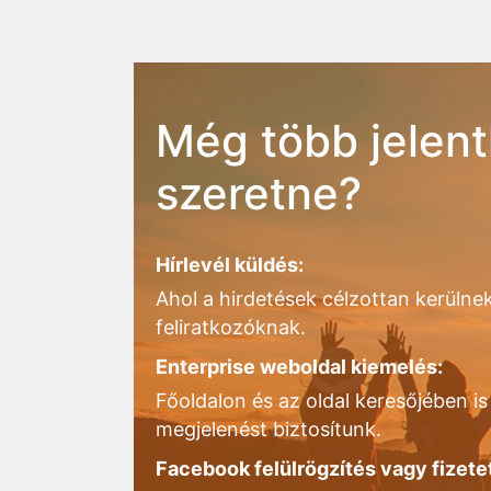
Még több jelent
szeretne?
Hírlevél küldés:
Ahol a hirdetések célzottan kerülnek
feliratkozóknak.
Enterprise weboldal kiemelés:
Főoldalon és az oldal keresőjében is 
megjelenést biztosítunk.
Facebook felülrögzítés vagy fizete