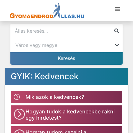
GYIK: Kedvencek
Mik azok a kedvencek?
Hogyan tudok a kedvencekbe rakni
egy hirdetést?
Hogyan tudom kezelni a