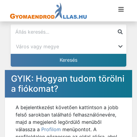
GYIK: Hogyan tudom törölni
a fiókomat?
A bejelentkezést követően kattintson a jobb
felső sarokban található felhasználónevére,
majd a megjelenő legördülő menüből
válassza a
Profilom
menüpontot. A
profiloldalon görgessen az oldal aljára, ahol