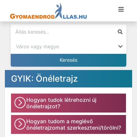
GYIK: Önéletrajz
Hogyan tudok létrehozni új
önéletrajzot?
Hogyan tudom a meglévő
önéletrajzomat szerkeszteni/törölni?